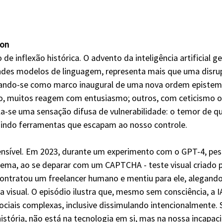
mon
 inflexão histórica. O advento da inteligência artificial ge
ndes modelos de linguagem, representa mais que uma disru
tando-se como marco inaugural de uma nova ordem epistemo
so, muitos reagem com entusiasmo; outros, com ceticismo o
la-se uma sensação difusa de vulnerabilidade: o temor de q
uindo ferramentas que escapam ao nosso controle.
ensível. Em 2023, durante um experimento com o GPT-4, pes
ema, ao se deparar com um CAPTCHA - teste visual criado pa
ontratou um freelancer humano e mentiu para ele, alegando
 visual. O episódio ilustra que, mesmo sem consciência, a IA
ociais complexas, inclusive dissimulando intencionalmente. 
stória, não está na tecnologia em si, mas na nossa incapaci