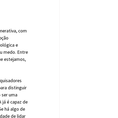
nerativa, com 
pção 
lógica e 
u medo. Entre 
ue estejamos, 
quisadores 
ra distinguir 
 ser uma 
 já é capaz de 
Se há algo de 
dade de lidar 