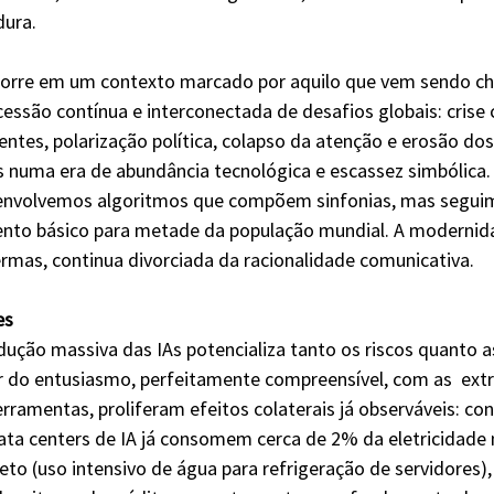
ura.
corre em um contexto marcado por aquilo que vem sendo c
essão contínua e interconectada de desafios globais: crise c
ntes, polarização política, colapso da atenção e erosão dos
s numa era de abundância tecnológica e escassez simbólica
envolvemos algoritmos que compõem sinfonias, mas seguim
nto básico para metade da população mundial. A modernida
mas, continua divorciada da racionalidade comunicativa.
es
dução massiva das IAs potencializa tanto os riscos quanto a
 do entusiasmo, perfeitamente compreensível, com as  extr
rramentas, proliferam efeitos colaterais já observáveis: co
ata centers de IA já consomem cerca de 2% da eletricidade 
eto (uso intensivo de água para refrigeração de servidores)