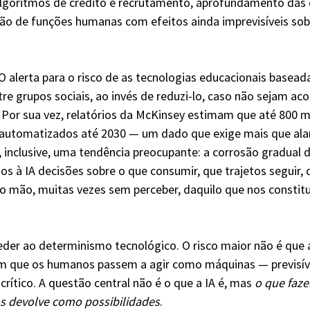
algoritmos de crédito e recrutamento, aprofundamento das
ção de funções humanas com efeitos ainda imprevisíveis so
lerta para o risco de as tecnologias educacionais basead
re grupos sociais, ao invés de reduzi-lo, caso não sejam a
. Por sua vez, relatórios da McKinsey estimam que até 800 m
utomatizados até 2030 — um dado que exige mais que ala
, inclusive, uma tendência preocupante: a corrosão gradual d
os à IA decisões sobre o que consumir, que trajetos seguir,
o mão, muitas vezes sem perceber, daquilo que nos constitu
eder ao determinismo tecnológico. O risco maior não é que 
 que os humanos passem a agir como máquinas — previsíveis
rítico. A questão central não é o que a IA é, mas 
o que faze
s devolve como possibilidades
.