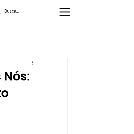
Menu
 Nós:
to