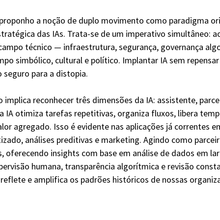
, proponho a noção de duplo movimento como paradigma ori
stratégica das IAs. Trata-se de um imperativo simultâneo:
campo técnico — infraestrutura, segurança, governança algo
po simbólico, cultural e político. Implantar IA sem repensar
seguro para a distopia.
implica reconhecer três dimensões da IA: assistente, parcei
a IA otimiza tarefas repetitivas, organiza fluxos, libera temp
lor agregado. Isso é evidente nas aplicações já correntes em
ado, análises preditivas e marketing. Agindo como parceira,
s, oferecendo insights com base em análise de dados em lar
pervisão humana, transparência algorítmica e revisão constan
reflete e amplifica os padrões históricos de nossas organiz