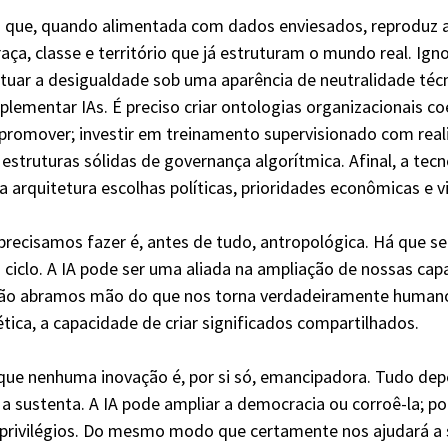
i que, quando alimentada com dados enviesados, reproduz
aça, classe e território que já estruturam o mundo real. Igno
uar a desigualdade sob uma aparência de neutralidade técn
plementar IAs. É preciso criar ontologias organizacionais c
 promover; investir em treinamento supervisionado com rea
struturas sólidas de governança algorítmica. Afinal, a tecn
a arquitetura escolhas políticas, prioridades econômicas e 
ecisamos fazer é, antes de tudo, antropológica. Há que se
ciclo. A IA pode ser uma aliada na ampliação de nossas cap
o abramos mão do que nos torna verdadeiramente humanos
ética, a capacidade de criar significados compartilhados.
que nenhuma inovação é, por si só, emancipadora. Tudo de
e a sustenta. A IA pode ampliar a democracia ou corroê-la; p
ar privilégios. Do mesmo modo que certamente nos ajudará a s