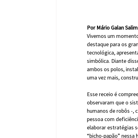
Por Mário Galan Sali
Vivemos um momento de
destaque para os gra
tecnológica, apresen
simbólica. Diante dis
ambos os polos, insta
uma vez mais, constr
Esse receio é compre
observaram que o sist
humanos de robôs -, c
pessoa com deficiência
elaborar estratégias s
“bicho-papão” nessa hi