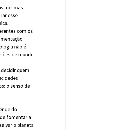
 as mesmas 
rar esse 
ica.
oerentes com os 
limentação 
ologia não é 
visões de mundo.
 decidir quem 
acidades 
: o senso de 
pende do 
ode fomentar a 
alvar o planeta 