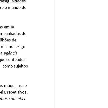
 desigualdades 
bre o mundo do 
as em IA 
companhadas de 
ilhões de 
rmismo: exige 
a 
agência 
 que conteúdos 
i como sujeitos 
as máquinas se 
, repetitivos, 
mos com ela e 