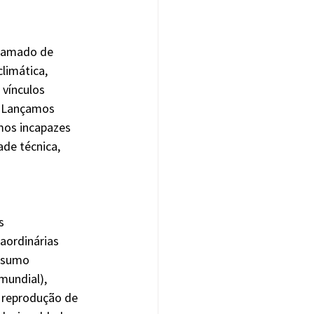
hamado de 
limática, 
 vínculos 
. Lançamos 
os incapazes 
de técnica, 
s 
aordinárias 
nsumo 
mundial), 
, reprodução de 