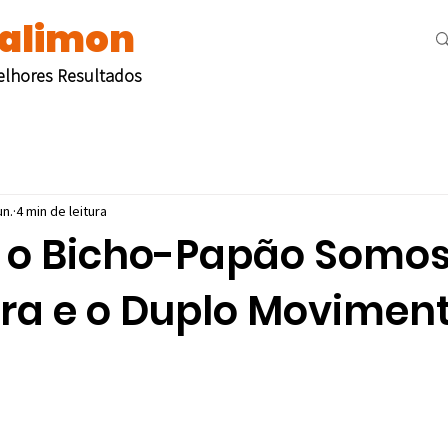
Salimon
Melhores Resultados
un.
4 min de leitura
o Bicho-Papão Somos
ura e o Duplo Movimen